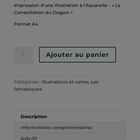
Impression d’une Illustration à l’Aquarelle – « La
Constellation du Dragon »
Format A4
quantité
Ajouter au panier
de
La
Constellation
du
Catégories :
Illustrations et cartes
,
Les
Dragon
fantastiques
-
Impression
d'Art
Description
Informations complémentaires
Avis (0)