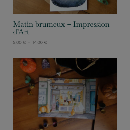
Matin brumeux – Impression
d’Art
Plage
5,00
€
–
14,00
€
de
prix :
5,00 €
à
14,00 €