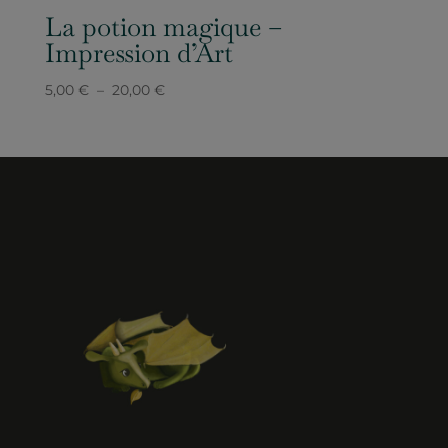
La potion magique –
Impression d’Art
Plage
5,00
€
–
20,00
€
de
prix :
5,00 €
à
20,00 €