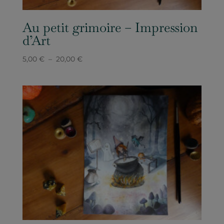
Au petit grimoire – Impression
d’Art
Plage
5,00
€
–
20,00
€
de
prix :
5,00 €
à
20,00 €