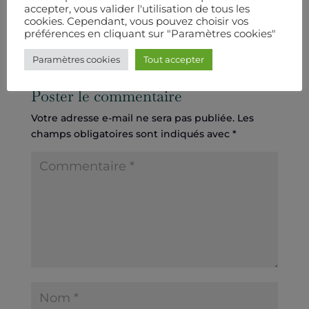
https://www.youtube.com/watch?
accepter, vous valider l'utilisation de tous les
v=BrL9PvtdbmA
cookies. Cependant, vous pouvez choisir vos
préférences en cliquant sur "Paramètres cookies"
Paramètres cookies
Tout accepter
Poster le commentaire
Votre adresse e-mail ne sera pas publiée.
Les
champs obligatoires sont indiqués avec
*