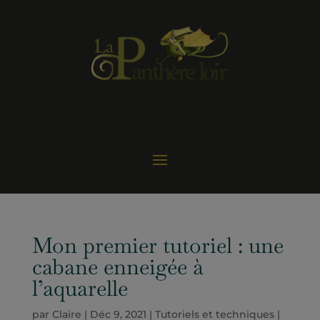
Mon premier tutoriel : une
cabane enneigée à
l’aquarelle
par
Claire
|
Déc 9, 2021
|
Tutoriels et techniques
|